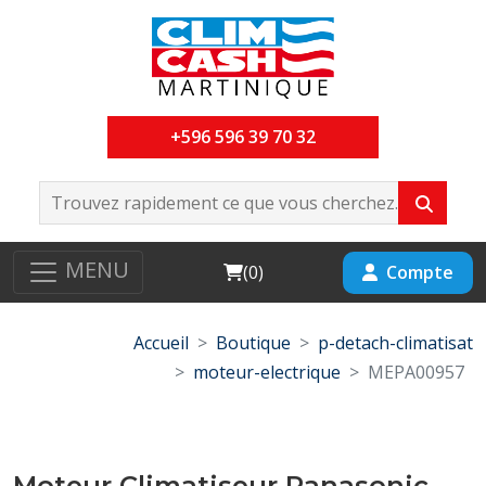
+596 596 39 70 32
MENU
Cart
Compte
(
0
)
Accueil
Boutique
p-detach-climatisat
moteur-electrique
MEPA00957
Moteur Climatiseur Panasonic