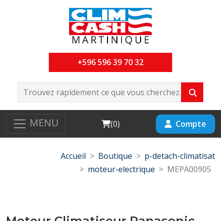
+596 596 39 70 32
MENU
Cart
Compte
(
0
)
Accueil
Boutique
p-detach-climatisat
moteur-electrique
MEPA00905
Moteur Climatiseur Panasonic