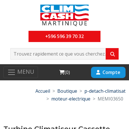
+596 596 39 70 32
MENU
Cart
Compte
(
0
)
Accueil
Boutique
p-detach-climatisat
moteur-electrique
MEMI03650
Turbine Climatiseur Cassette