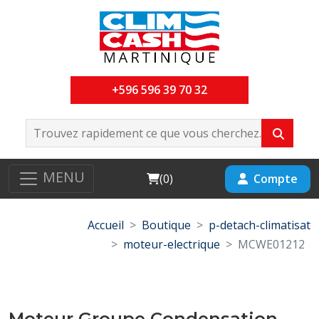
+596 596 39 70 32
MENU
Cart
Compte
(
0
)
Accueil
Boutique
p-detach-climatisat
moteur-electrique
MCWE01212
Moteur Groupe Condensation