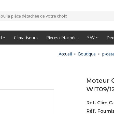
d
Climatiseurs
Pièces détachées
SAV
Dem
Accueil
Boutique
p-deta
Moteur 
WIT09/1
Réf. Clim 
Réf. Fourni