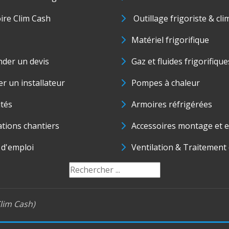
oire Clim Cash
Outillage frigoriste & cli
Matériel frigorifique
der un devis
Gaz et fluides frigorifique
r un installateur
Pompes à chaleur
ités
Armoires réfrigérées
ations chantiers
Accessoires montage et e
 d'emploi
Ventilation & Traitement d
lim Cash)