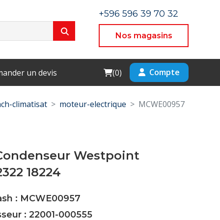
+596 596 39 70 32
Nos magasins
Cart
Compte
ander un devis
(
0
)
ch-climatisat
moteur-electrique
MCWE00957
Condenseur Westpoint
2322 18224
Cash : MCWE00957
sseur : 22001-000555