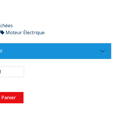
achées
Moteur Électrique
té
 Panier