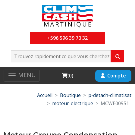
+596 596 39 70 32
MENU
Cart
Compte
(
0
)
Accueil
Boutique
p-detach-climatisat
moteur-electrique
MCWE00951
Moteur Groupe Condensation