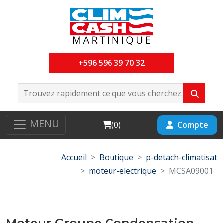
+596 596 39 70 32
MENU
Cart
Compte
(
0
)
Accueil
Boutique
p-detach-climatisat
moteur-electrique
MCSA09001
Moteur Groupe Condensation