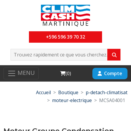
+596 596 39 70 32
MENU
Cart
Compte
(
0
)
Accueil
Boutique
p-detach-climatisat
moteur-electrique
MCSA04001
Moteur Groupe Condensation