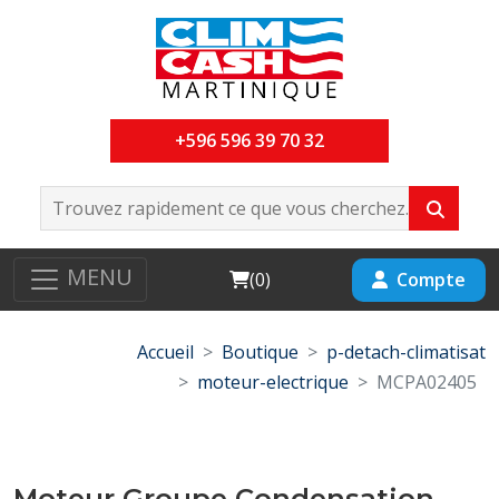
+596 596 39 70 32
MENU
Cart
Compte
(
0
)
Accueil
Boutique
p-detach-climatisat
moteur-electrique
MCPA02405
Moteur Groupe Condensation