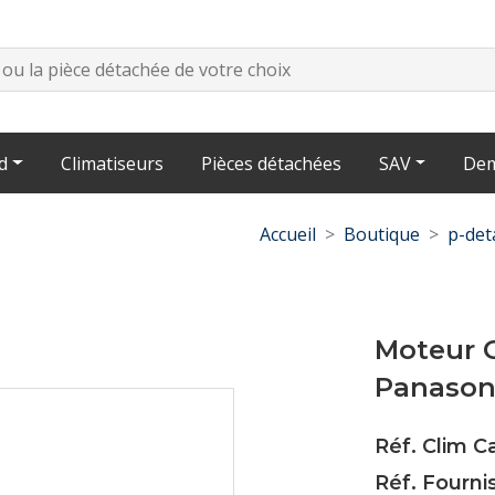
d
Climatiseurs
Pièces détachées
SAV
Dem
Accueil
Boutique
p-det
Moteur 
Panasoni
Réf. Clim C
Réf. Fourn