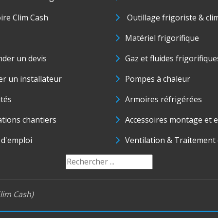
oire Clim Cash
Outillage frigoriste & cli
Matériel frigorifique
der un devis
Gaz et fluides frigorifique
r un installateur
Pompes à chaleur
ités
Armoires réfrigérées
ations chantiers
Accessoires montage et e
 d'emploi
Ventilation & Traitement d
lim Cash)