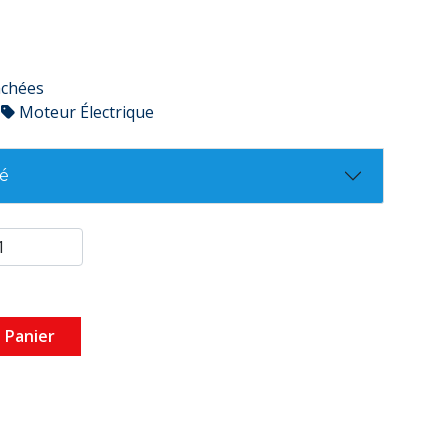
achées
Moteur Électrique
té
 Panier