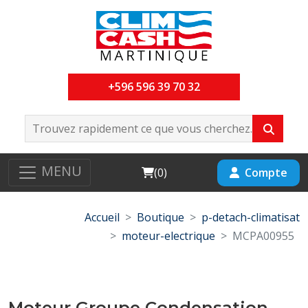
+596 596 39 70 32
MENU
Cart
Compte
(
0
)
Accueil
Boutique
p-detach-climatisat
moteur-electrique
MCPA00955
Moteur Groupe Condensation