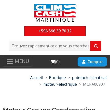
+596 596 39 70 32
MENU
Cart
Compte
(
0
)
Accueil
Boutique
p-detach-climatisat
moteur-electrique
MCPA00907
Moteur Groupe Condensation