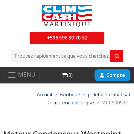
+596 596 39 70 32
MENU
Cart
Compte
(
0
)
Accueil
Boutique
p-detach-climatisat
moteur-electrique
MCCS00901
Moteur Condenseur Westpoint