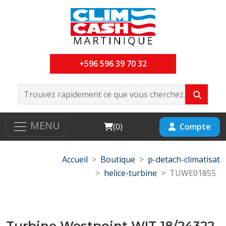
+596 596 39 70 32
MENU
Cart
Compte
(
0
)
Accueil
Boutique
p-detach-climatisat
helice-turbine
TUWE01855
Turbine Westpoint WIT-18/24322