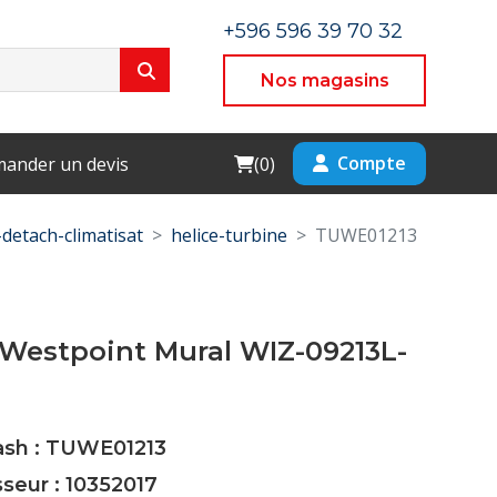
+596 596 39 70 32
Nos magasins
Cart
Compte
ander un devis
(
0
)
-detach-climatisat
helice-turbine
TUWE01213
 Westpoint Mural WIZ-09213L-
Cash : TUWE01213
sseur : 10352017