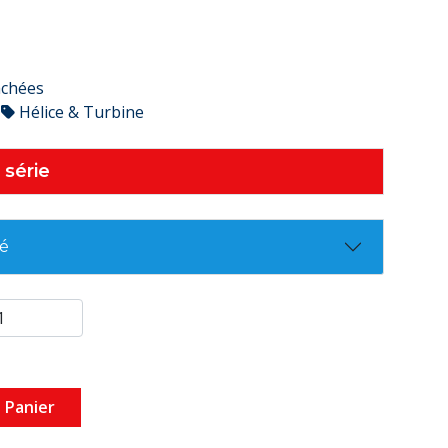
achées
Hélice & Turbine
 série
té
 Panier