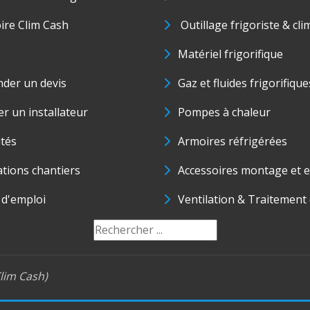
oire Clim Cash
Outillage frigoriste & cli
Matériel frigorifique
der un devis
Gaz et fluides frigorifique
r un installateur
Pompes à chaleur
ités
Armoires réfrigérées
ations chantiers
Accessoires montage et e
 d'emploi
Ventilation & Traitement d
lim Cash)