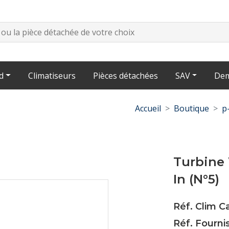
d
Climatiseurs
Pièces détachées
SAV
Dem
Accueil
Boutique
p
Turbine
In (N°5)
Réf. Clim 
Réf. Fourni