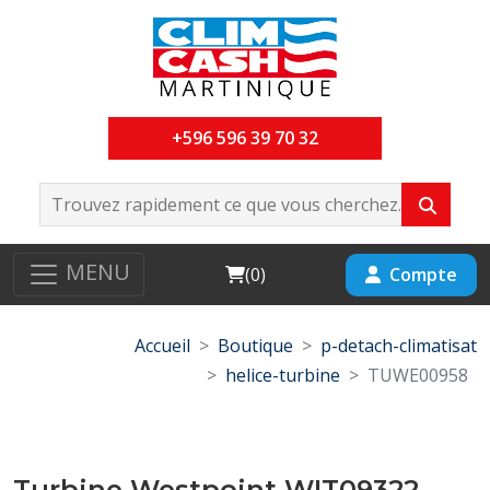
+596 596 39 70 32
MENU
Cart
Compte
(
0
)
Accueil
Boutique
p-detach-climatisat
helice-turbine
TUWE00958
Turbine Westpoint WIT09322