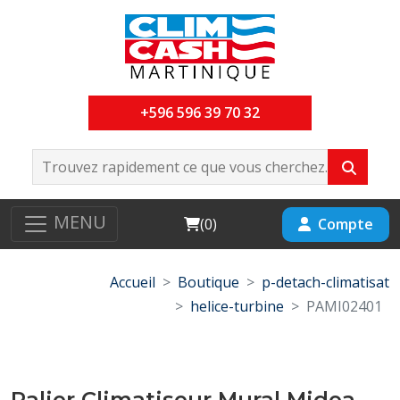
+596 596 39 70 32
MENU
Cart
Compte
(
0
)
Accueil
Boutique
p-detach-climatisat
helice-turbine
PAMI02401
Palier Climatiseur Mural Midea