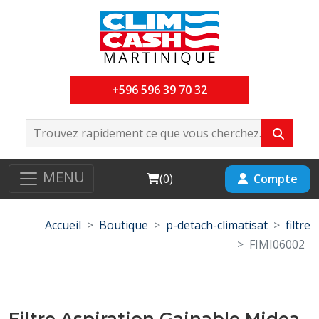
+596 596 39 70 32
MENU
Cart
Compte
(
0
)
Accueil
Boutique
p-detach-climatisat
filtre
FIMI06002
Filtre Aspiration Gainable Midea