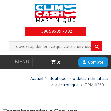
+596 596 39 70 32
MENU
Cart
Compte
(
0
)
Accueil
Boutique
p-detach-climatisat
electronique
TRMI03601
Transformateur Groupe