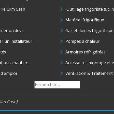
oire Clim Cash
Outillage frigoriste & cli
Matériel frigorifique
der un devis
Gaz et fluides frigorifique
r un installateur
Pompes à chaleur
ités
Armoires réfrigérées
ations chantiers
Accessoires montage et e
 d'emploi
Ventilation & Traitement d
lim Cash)