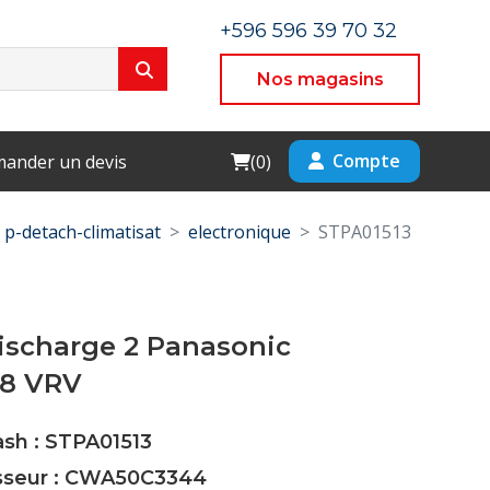
+596 596 39 70 32
Nos magasins
Cart
Compte
ander un devis
(
0
)
p-detach-climatisat
electronique
STPA01513
ischarge 2 Panasonic
E8 VRV
ash : STPA01513
isseur : CWA50C3344