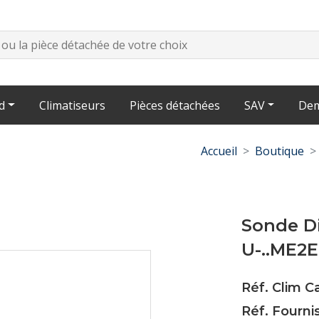
d
Climatiseurs
Pièces détachées
SAV
Dem
Accueil
Boutique
Sonde D
U-..ME2
Réf. Clim C
Réf. Fourn