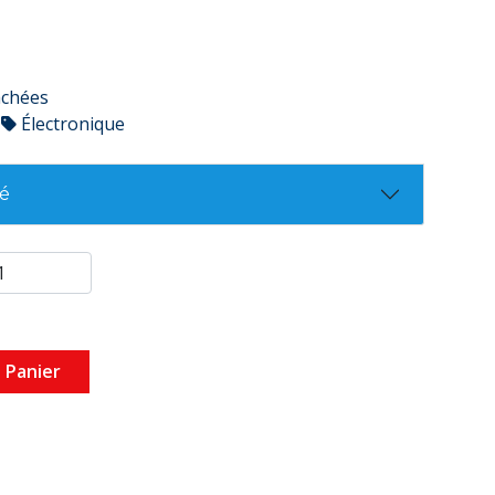
achées
Électronique
té
 Panier