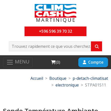
+596 596 39 70 32
MENU
Cart
Compte
(
0
)
Accueil
Boutique
p-detach-climatisat
electronique
STPA01511
Sonde Température Ambiante