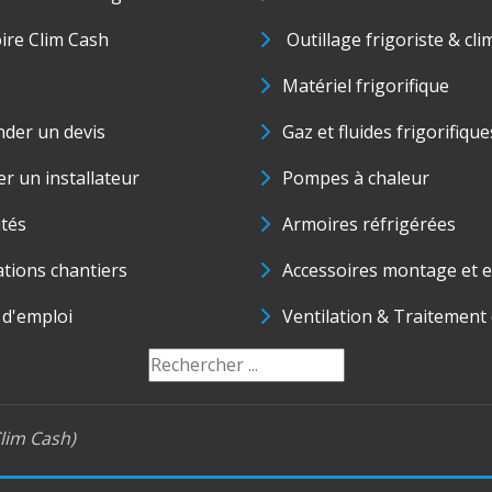
oire Clim Cash
Outillage frigoriste & cli
Matériel frigorifique
der un devis
Gaz et fluides frigorifique
r un installateur
Pompes à chaleur
ités
Armoires réfrigérées
ations chantiers
Accessoires montage et e
 d'emploi
Ventilation & Traitement d
lim Cash)