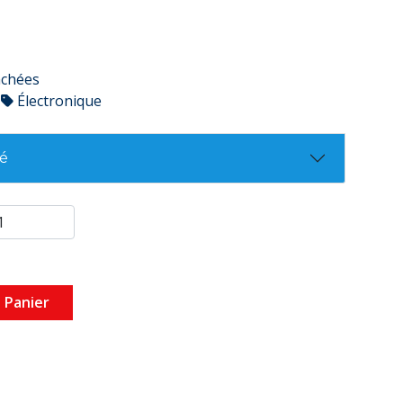
achées
Électronique
té
 Panier