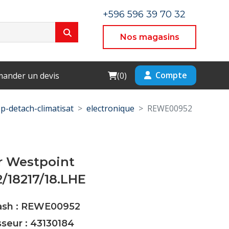
+596 596 39 70 32
Nos magasins
Cart
Compte
ander un devis
(
0
)
p-detach-climatisat
electronique
REWE00952
r Westpoint
/18217/18.LHE
Cash : REWE00952
sseur : 43130184