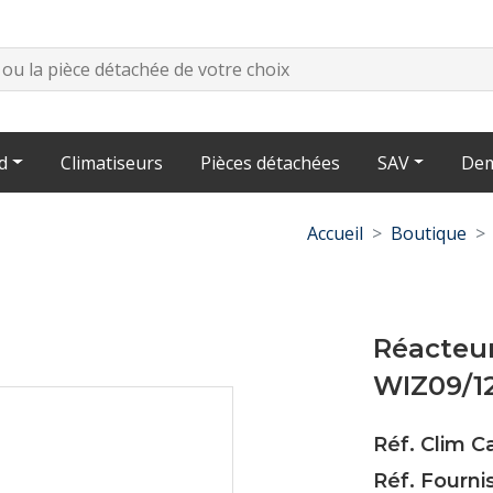
d
Climatiseurs
Pièces détachées
SAV
Dem
Accueil
Boutique
Réacteu
WIZ09/12
Réf. Clim 
Réf. Fourni