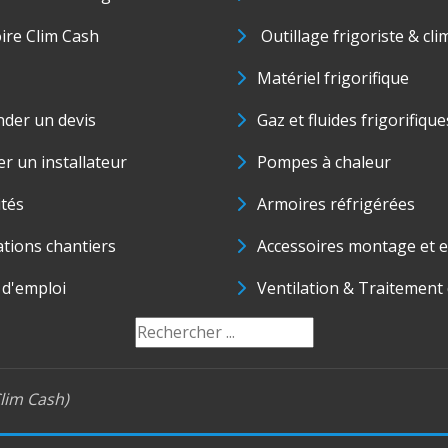
oire Clim Cash
Outillage frigoriste & cli
Matériel frigorifique
der un devis
Gaz et fluides frigorifique
r un installateur
Pompes à chaleur
ités
Armoires réfrigérées
ations chantiers
Accessoires montage et e
 d'emploi
Ventilation & Traitement d
lim Cash)