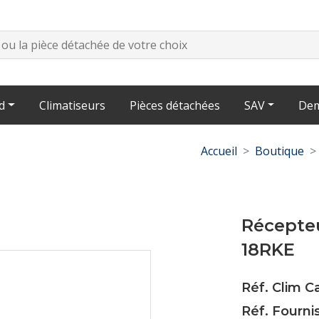
d
Climatiseurs
Pièces détachées
SAV
Dem
Accueil
Boutique
Récepteu
18RKE
Réf. Clim 
Réf. Fourn