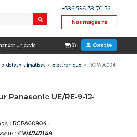
+596 596 39 70 32
Nos magasins
Cart
Compte
ander un devis
(
0
)
p-detach-climatisat
electronique
RCPA00904
r Panasonic UE/RE-9-12-
Cash : RCPA00904
isseur : CWA747149