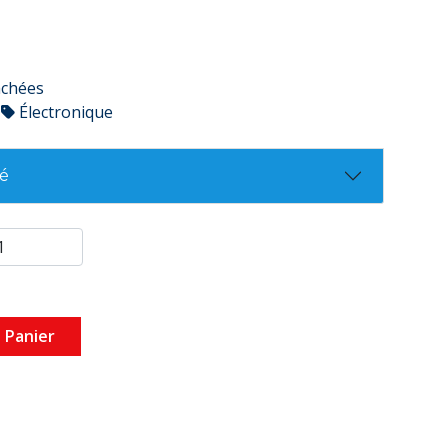
achées
Électronique
té
 Panier