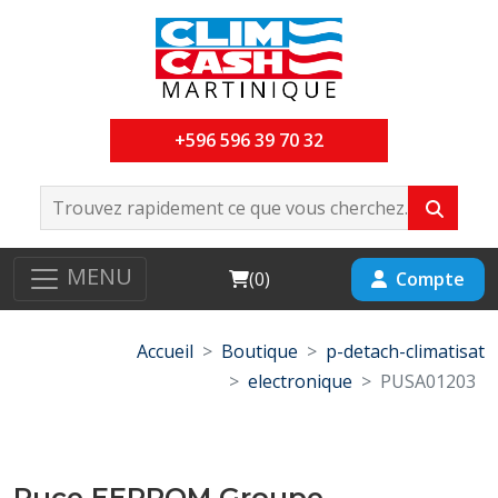
+596 596 39 70 32
MENU
Cart
Compte
(
0
)
Accueil
Boutique
p-detach-climatisat
electronique
PUSA01203
Puce EEPROM Groupe