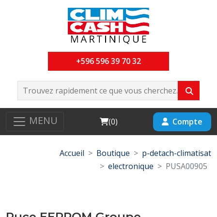
+596 596 39 70 32
MENU
Cart
Compte
(
0
)
Accueil
Boutique
p-detach-climatisat
electronique
PUSA00905
Puce EEPROM Groupe