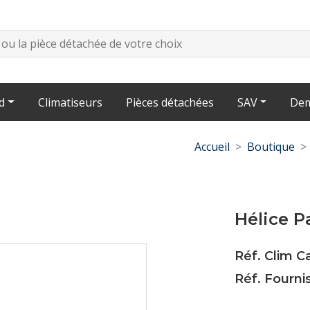
d
Climatiseurs
Pièces détachées
SAV
Dem
Accueil
Boutique
Hélice P
Réf. Clim 
Réf. Fourn