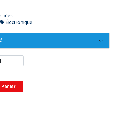
achées
Électronique
té
 Panier