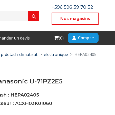
+596 596 39 70 32
Nos magasins
Cart
Compte
ander un devis
(
0
)
p-detach-climatisat
electronique
HEPA02405
anasonic U-71PZ2E5
Cash : HEPA02405
isseur : ACXH03K01060