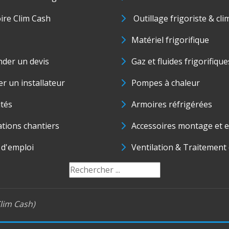
oire Clim Cash
Outillage frigoriste & cli
Matériel frigorifique
der un devis
Gaz et fluides frigorifique
r un installateur
Pompes à chaleur
ités
Armoires réfrigérées
ations chantiers
Accessoires montage et e
 d'emploi
Ventilation & Traitement d
lim Cash)