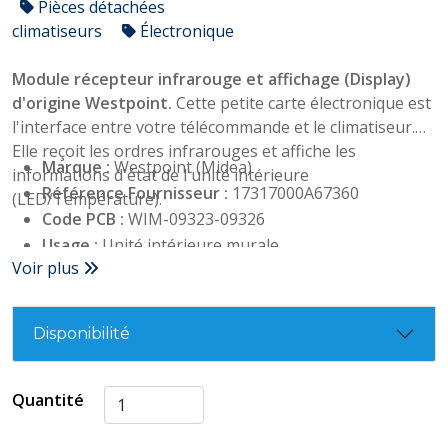
Pièces détachées
climatiseurs
Électronique
Module récepteur infrarouge et affichage (Display)
d'origine Westpoint.
Cette petite carte électronique est
l'interface entre votre télécommande et le climatiseur.
Elle reçoit les ordres infrarouges et affiche les
Marque :
Westpoint (Midea)
informations d'état de l'unité intérieure
Référence Fournisseur :
17317000A67360
(LED/Température).
Code PCB :
WIM-09323-09326
Usage :
Unité intérieure murale
Voir plus
Disponibilité
Quantité