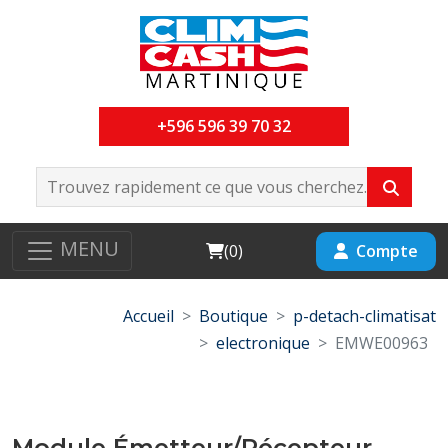
+596 596 39 70 32
MENU
Cart
Compte
(
0
)
Accueil
Boutique
p-detach-climatisat
electronique
EMWE00963
Module Émetteur/Récepteur