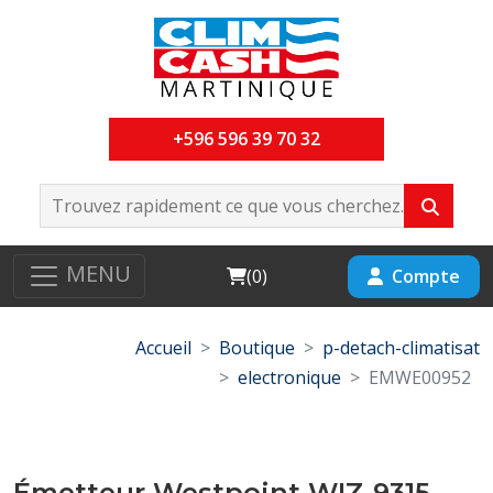
+596 596 39 70 32
MENU
Cart
Compte
(
0
)
Accueil
Boutique
p-detach-climatisat
electronique
EMWE00952
Émetteur Westpoint WIZ-9315