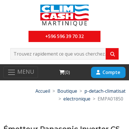
+596 596 39 70 32
MENU
Cart
Compte
(
0
)
Accueil
Boutique
p-detach-climatisat
electronique
EMPA01850
Émetteur Panasonic Inverter CS-