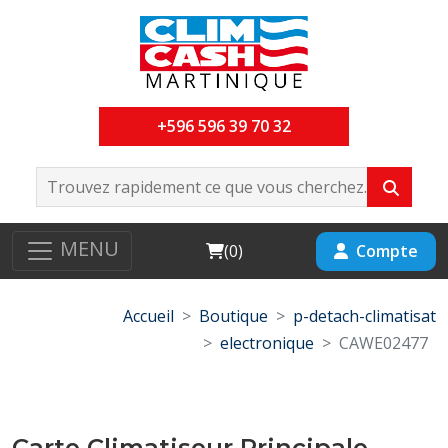
+596 596 39 70 32
MENU
Cart
Compte
(
0
)
Accueil
Boutique
p-detach-climatisat
electronique
CAWE02477
Carte Climatiseur Principale