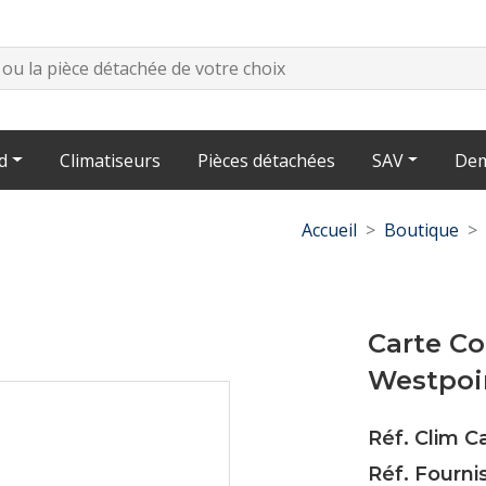
d
Climatiseurs
Pièces détachées
SAV
Dem
Accueil
Boutique
Carte C
Westpoi
Réf. Clim 
Réf. Fourni