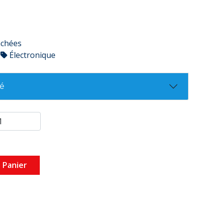
achées
Électronique
té
 Panier