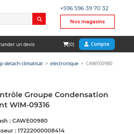
+596 596 39 70 32
Nos magasins
Cart
Compte
ander un devis
(
0
)
p-detach-climatisat
electronique
CAWE00980
ontrôle Groupe Condensation
nt WIM-09316
Cash : CAWE00980
sseur : 17222000008414