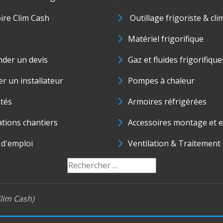
oire Clim Cash
Outillage frigoriste & cli
Matériel frigorifique
der un devis
Gaz et fluides frigorifique
r un installateur
Pompes à chaleur
ités
Armoires réfrigérées
ations chantiers
Accessoires montage et e
 d'emploi
Ventilation & Traitement d
lim Cash)