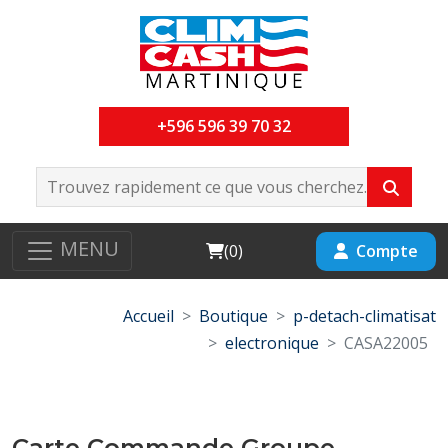
+596 596 39 70 32
MENU
Cart
Compte
(
0
)
Accueil
Boutique
p-detach-climatisat
electronique
CASA22005
Carte Commande Groupe