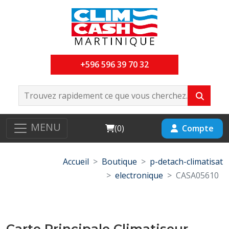
+596 596 39 70 32
MENU
Cart
Compte
(
0
)
Accueil
Boutique
p-detach-climatisat
electronique
CASA05610
Carte Principale Climatiseur