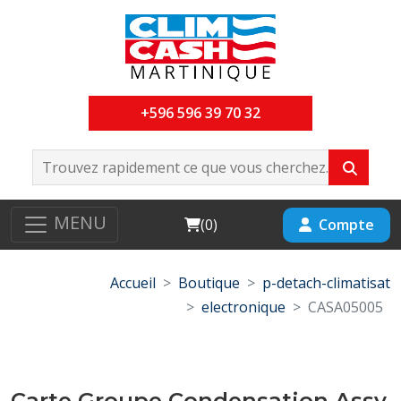
+596 596 39 70 32
MENU
Cart
Compte
(
0
)
Accueil
Boutique
p-detach-climatisat
electronique
CASA05005
Carte Groupe Condensation Assy