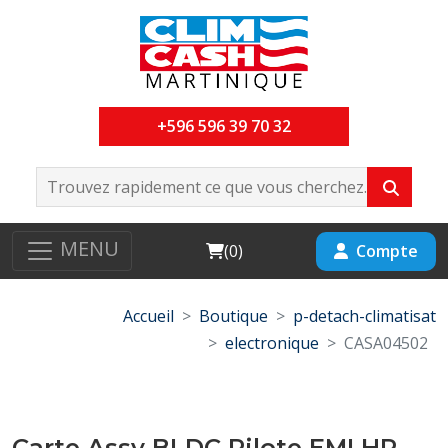
+596 596 39 70 32
MENU
Cart
Compte
(
0
)
Accueil
Boutique
p-detach-climatisat
electronique
CASA04502
Carte Assy BLDC Pilote EMI HP