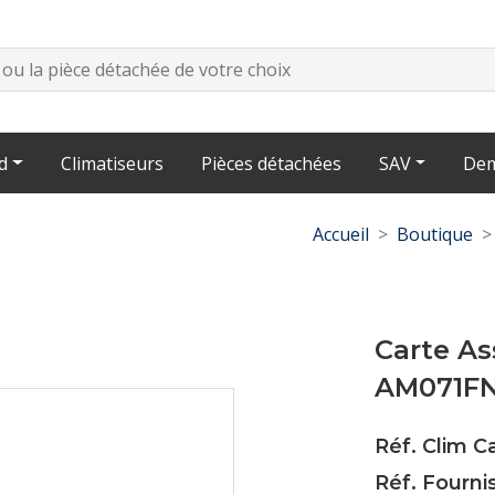
d
Climatiseurs
Pièces détachées
SAV
Dem
Accueil
Boutique
Carte A
AM071F
Réf. Clim 
Réf. Fourn