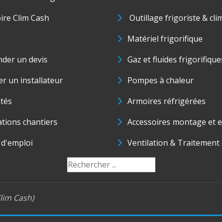
oire Clim Cash
Outillage frigoriste & cli
Matériel frigorifique
der un devis
Gaz et fluides frigorifique
r un installateur
Pompes à chaleur
ités
Armoires réfrigérées
ations chantiers
Accessoires montage et e
 d'emploi
Ventilation & Traitement d
lim Cash)