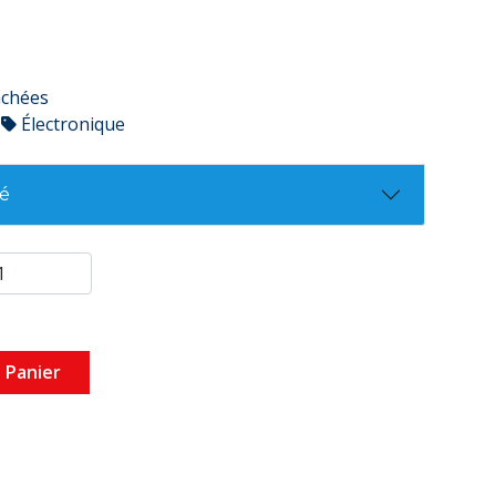
achées
Électronique
té
 Panier