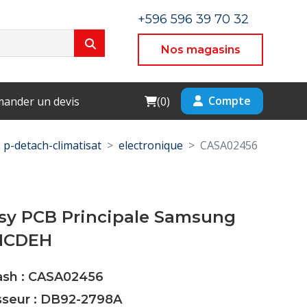
+596 596 39 70 32
Nos magasins
Cart
Compte
ander un devis
(
0
)
p-detach-climatisat
electronique
CASA02456
ssy PCB Principale Samsung
NCDEH
Cash : CASA02456
isseur : DB92-2798A