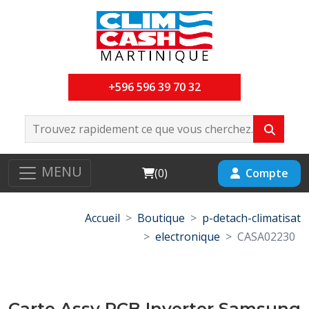
+596 596 39 70 32
MENU
Cart
Compte
(
0
)
Accueil
Boutique
p-detach-climatisat
electronique
CASA02230
Carte Assy PCB Inverter Samsung