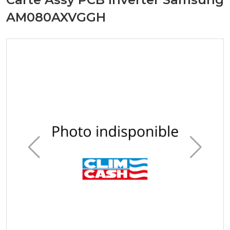
AM080AXVGGH