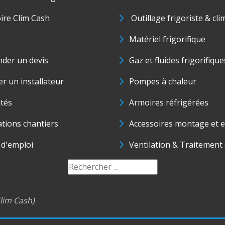
oire Clim Cash
Outillage frigoriste & cli
Matériel frigorifique
der un devis
Gaz et fluides frigorifique
r un installateur
Pompes à chaleur
ités
Armoires réfrigérées
ations chantiers
Accessoires montage et e
 d'emploi
Ventilation & Traitement d
lim Cash)