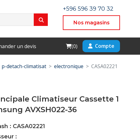
+596 596 39 70 32
Nos magasins
Cart
Compte
ander un devis
(
0
)
p-detach-climatisat
electronique
CASA02221
incipale Climatiseur Cassette 1
msung AVXSH022-36
ash : CASA02221
seur :