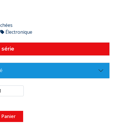
achées
Électronique
 série
té
 Panier