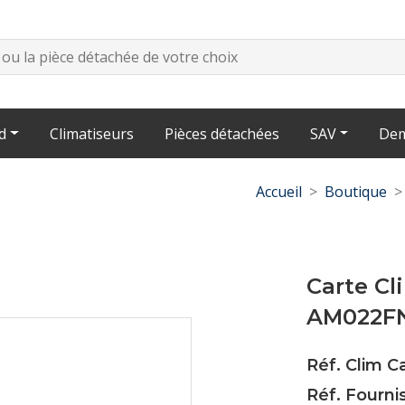
d
Climatiseurs
Pièces détachées
SAV
Dem
Accueil
Boutique
Carte C
AM022FN
Réf. Clim C
Réf. Fourn