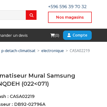
+596 596 39 70 32
Nos magasins
Cart
Compte
ander un devis
(
0
)
p-detach-climatisat
electronique
CASA02219
limatiseur Mural Samsung
QDEH (022<071)
ash : CASA02219
isseur : DB92-02796A