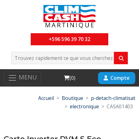
+596 596 39 70 32
MENU
Cart
Compte
(
0
)
Accueil
Boutique
p-detach-climatisat
electronique
CASA01403
Carte Inverter DVM S Eco