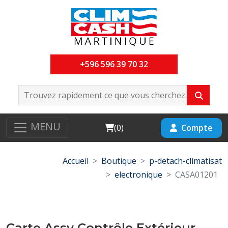
+596 596 39 70 32
MENU
Cart
Compte
(
0
)
Accueil
Boutique
p-detach-climatisat
electronique
CASA01201
Carte Assy Contrôle Extérieur