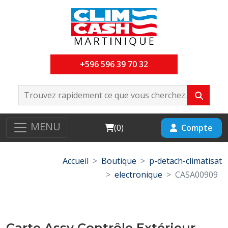
+596 596 39 70 32
MENU
Cart
Compte
(
0
)
Accueil
Boutique
p-detach-climatisat
electronique
CASA00909
Carte Assy Contrôle Extérieur