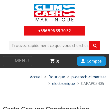
+596 596 39 70 32
MENU
Cart
Compte
(
0
)
Accueil
Boutique
p-detach-climatisat
electronique
CAPAP03405
Carte Groupe Condensation