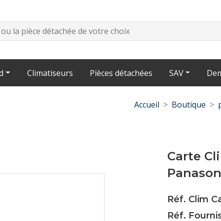
d
Climatiseurs
Pièces détachées
SAV
Dem
Accueil
Boutique
Carte Cl
Panasoni
Réf. Clim 
Réf. Fourn