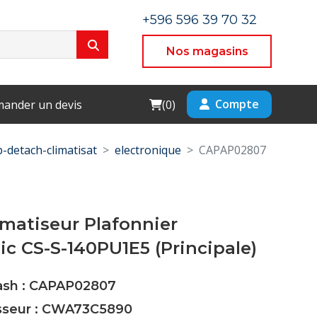
+596 596 39 70 32
Nos magasins
Cart
Compte
ander un devis
(
0
)
p-detach-climatisat
electronique
CAPAP02807
imatiseur Plafonnier
c CS-S-140PU1E5 (Principale)
Cash : CAPAP02807
isseur : CWA73C5890