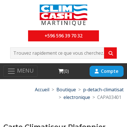
+596 596 39 70 32
MENU
Cart
Compte
(
0
)
Accueil
Boutique
p-detach-climatisat
electronique
CAPA03401
Carte Climatiseur Plafonnier