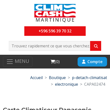
+596 596 39 70 32
MENU
Cart
Compte
(
0
)
Accueil
Boutique
p-detach-climatisat
electronique
CAPA02474
Carte Climatiseur Panasonic