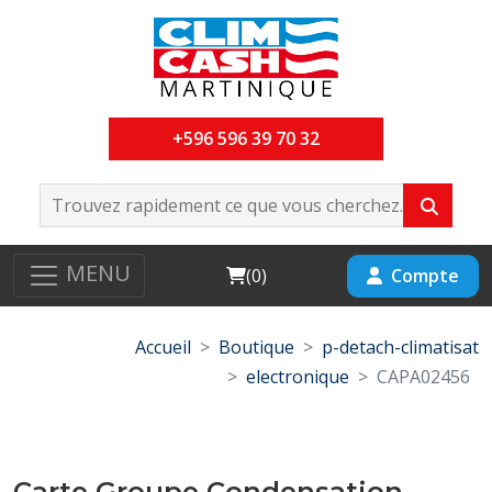
+596 596 39 70 32
MENU
Cart
Compte
(
0
)
Accueil
Boutique
p-detach-climatisat
electronique
CAPA02456
Carte Groupe Condensation