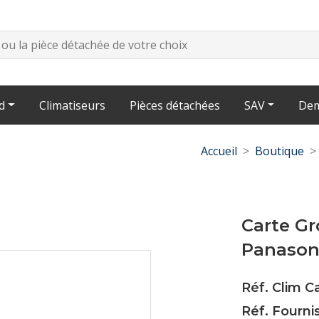
d
Climatiseurs
Pièces détachées
SAV
Dem
Accueil
Boutique
Carte Gr
Panason
Réf. Clim C
Réf. Fourn