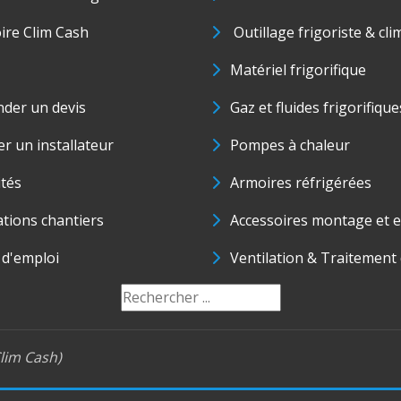
oire Clim Cash
Outillage frigoriste & cli
Matériel frigorifique
der un devis
Gaz et fluides frigorifique
r un installateur
Pompes à chaleur
ités
Armoires réfrigérées
ations chantiers
Accessoires montage et e
 d'emploi
Ventilation & Traitement d
lim Cash)