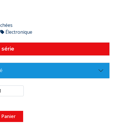
achées
Électronique
 série
té
 Panier