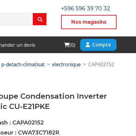
+596 596 39 70 32
Nos magasins
Cart
Compte
ander un devis
(
0
)
p-detach-climatisat
electronique
CAPA02152
oupe Condensation Inverter
ic CU-E21PKE
ash : CAPA02152
isseur : CWA73C7182R