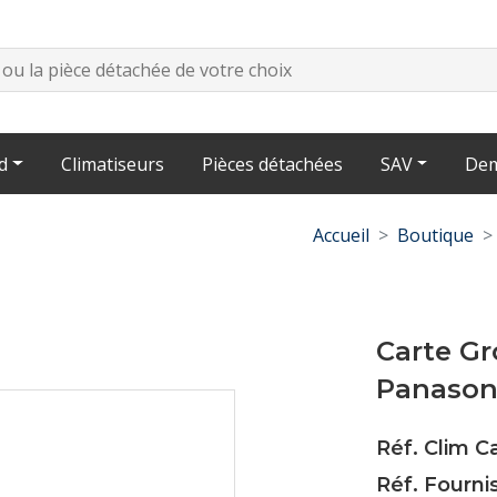
d
Climatiseurs
Pièces détachées
SAV
Dem
Accueil
Boutique
Carte G
Panason
Réf. Clim C
Réf. Fourn