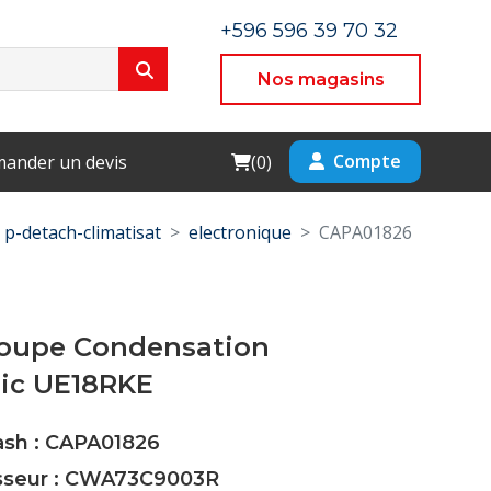
+596 596 39 70 32
Nos magasins
Cart
Compte
ander un devis
(
0
)
p-detach-climatisat
electronique
CAPA01826
roupe Condensation
ic UE18RKE
ash : CAPA01826
isseur : CWA73C9003R