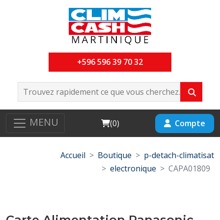
+596 596 39 70 32
MENU
Cart
Compte
(
0
)
Accueil
Boutique
p-detach-climatisat
electronique
CAPA01809
Carte Alimentation Panasonic